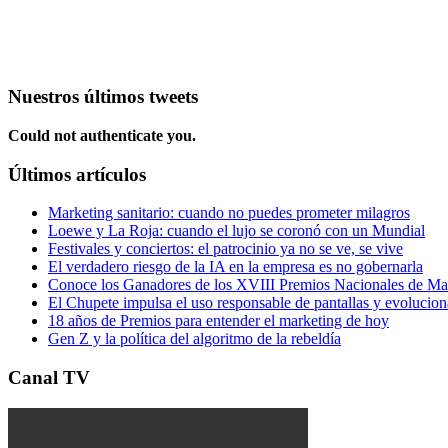
Nuestros últimos tweets
Could not authenticate you.
Últimos artículos
Marketing sanitario: cuando no puedes prometer milagros
Loewe y La Roja: cuando el lujo se coronó con un Mundial
Festivales y conciertos: el patrocinio ya no se ve, se vive
El verdadero riesgo de la IA en la empresa es no gobernarla
Conoce los Ganadores de los XVIII Premios Nacionales de 
El Chupete impulsa el uso responsable de pantallas y evolucio
18 años de Premios para entender el marketing de hoy
Gen Z y la política del algoritmo de la rebeldía
Canal TV