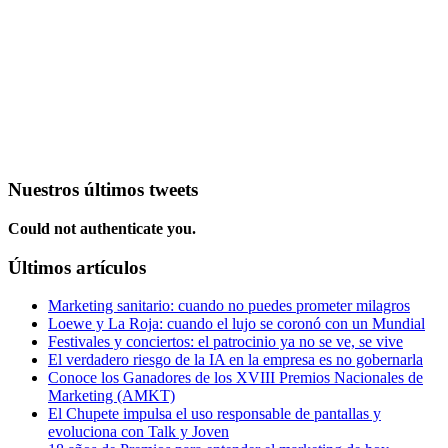
Nuestros últimos tweets
Could not authenticate you.
Últimos artículos
Marketing sanitario: cuando no puedes prometer milagros
Loewe y La Roja: cuando el lujo se coronó con un Mundial
Festivales y conciertos: el patrocinio ya no se ve, se vive
El verdadero riesgo de la IA en la empresa es no gobernarla
Conoce los Ganadores de los XVIII Premios Nacionales de
Marketing (AMKT)
El Chupete impulsa el uso responsable de pantallas y
evoluciona con Talk y Joven