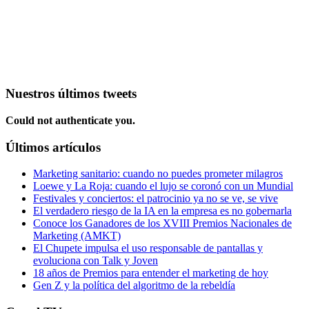
Nuestros últimos tweets
Could not authenticate you.
Últimos artículos
Marketing sanitario: cuando no puedes prometer milagros
Loewe y La Roja: cuando el lujo se coronó con un Mundial
Festivales y conciertos: el patrocinio ya no se ve, se vive
El verdadero riesgo de la IA en la empresa es no gobernarla
Conoce los Ganadores de los XVIII Premios Nacionales de
Marketing (AMKT)
El Chupete impulsa el uso responsable de pantallas y
evoluciona con Talk y Joven
18 años de Premios para entender el marketing de hoy
Gen Z y la política del algoritmo de la rebeldía