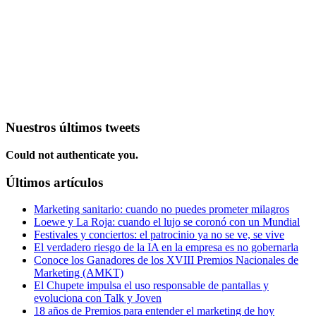
Nuestros últimos tweets
Could not authenticate you.
Últimos artículos
Marketing sanitario: cuando no puedes prometer milagros
Loewe y La Roja: cuando el lujo se coronó con un Mundial
Festivales y conciertos: el patrocinio ya no se ve, se vive
El verdadero riesgo de la IA en la empresa es no gobernarla
Conoce los Ganadores de los XVIII Premios Nacionales de
Marketing (AMKT)
El Chupete impulsa el uso responsable de pantallas y
evoluciona con Talk y Joven
18 años de Premios para entender el marketing de hoy