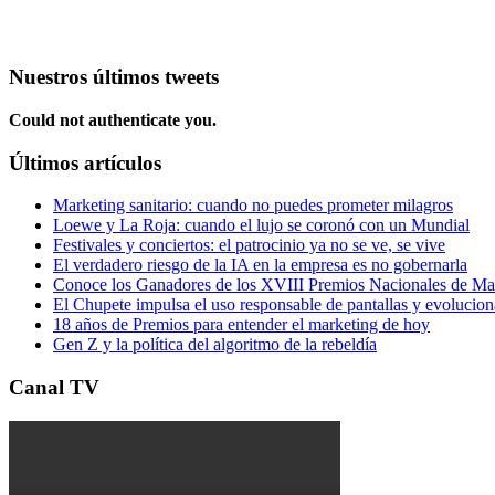
Nuestros últimos tweets
Could not authenticate you.
Últimos artículos
Marketing sanitario: cuando no puedes prometer milagros
Loewe y La Roja: cuando el lujo se coronó con un Mundial
Festivales y conciertos: el patrocinio ya no se ve, se vive
El verdadero riesgo de la IA en la empresa es no gobernarla
Conoce los Ganadores de los XVIII Premios Nacionales de 
El Chupete impulsa el uso responsable de pantallas y evolucio
18 años de Premios para entender el marketing de hoy
Gen Z y la política del algoritmo de la rebeldía
Canal TV