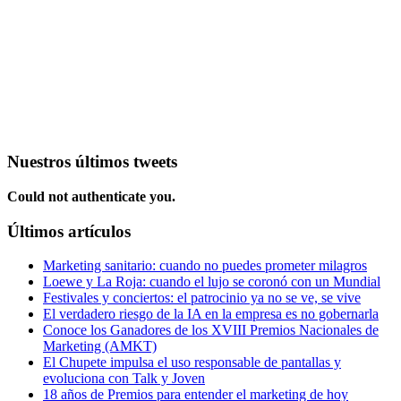
Nuestros últimos tweets
Could not authenticate you.
Últimos artículos
Marketing sanitario: cuando no puedes prometer milagros
Loewe y La Roja: cuando el lujo se coronó con un Mundial
Festivales y conciertos: el patrocinio ya no se ve, se vive
El verdadero riesgo de la IA en la empresa es no gobernarla
Conoce los Ganadores de los XVIII Premios Nacionales de
Marketing (AMKT)
El Chupete impulsa el uso responsable de pantallas y
evoluciona con Talk y Joven
18 años de Premios para entender el marketing de hoy