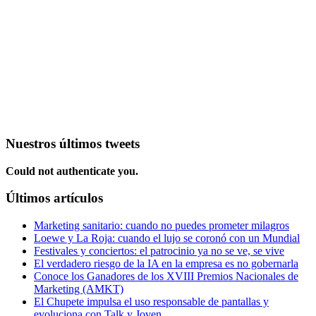
Nuestros últimos tweets
Could not authenticate you.
Últimos artículos
Marketing sanitario: cuando no puedes prometer milagros
Loewe y La Roja: cuando el lujo se coronó con un Mundial
Festivales y conciertos: el patrocinio ya no se ve, se vive
El verdadero riesgo de la IA en la empresa es no gobernarla
Conoce los Ganadores de los XVIII Premios Nacionales de
Marketing (AMKT)
El Chupete impulsa el uso responsable de pantallas y
evoluciona con Talk y Joven