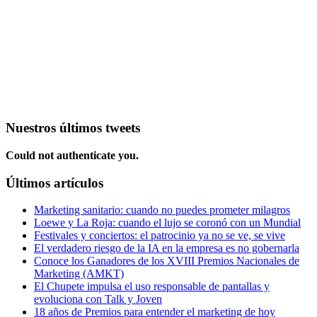
Nuestros últimos tweets
Could not authenticate you.
Últimos artículos
Marketing sanitario: cuando no puedes prometer milagros
Loewe y La Roja: cuando el lujo se coronó con un Mundial
Festivales y conciertos: el patrocinio ya no se ve, se vive
El verdadero riesgo de la IA en la empresa es no gobernarla
Conoce los Ganadores de los XVIII Premios Nacionales de
Marketing (AMKT)
El Chupete impulsa el uso responsable de pantallas y
evoluciona con Talk y Joven
18 años de Premios para entender el marketing de hoy