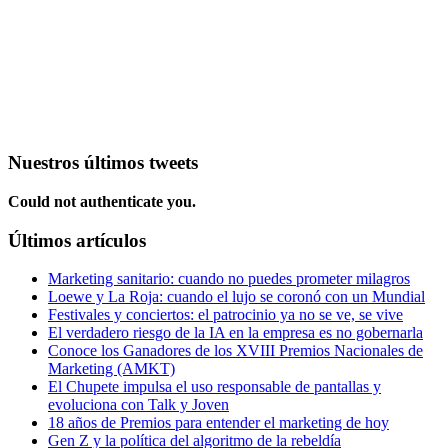
Nuestros últimos tweets
Could not authenticate you.
Últimos artículos
Marketing sanitario: cuando no puedes prometer milagros
Loewe y La Roja: cuando el lujo se coronó con un Mundial
Festivales y conciertos: el patrocinio ya no se ve, se vive
El verdadero riesgo de la IA en la empresa es no gobernarla
Conoce los Ganadores de los XVIII Premios Nacionales de
Marketing (AMKT)
El Chupete impulsa el uso responsable de pantallas y
evoluciona con Talk y Joven
18 años de Premios para entender el marketing de hoy
Gen Z y la política del algoritmo de la rebeldía