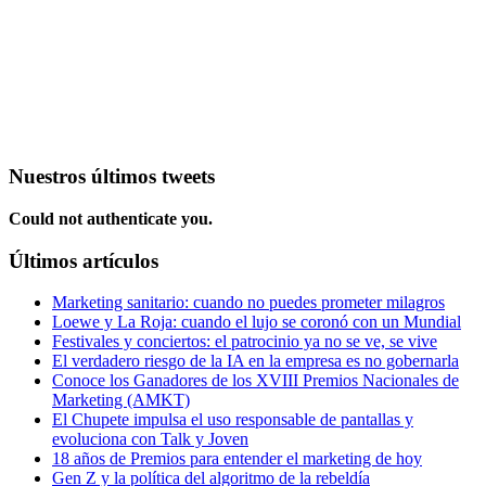
Nuestros últimos tweets
Could not authenticate you.
Últimos artículos
Marketing sanitario: cuando no puedes prometer milagros
Loewe y La Roja: cuando el lujo se coronó con un Mundial
Festivales y conciertos: el patrocinio ya no se ve, se vive
El verdadero riesgo de la IA en la empresa es no gobernarla
Conoce los Ganadores de los XVIII Premios Nacionales de
Marketing (AMKT)
El Chupete impulsa el uso responsable de pantallas y
evoluciona con Talk y Joven
18 años de Premios para entender el marketing de hoy
Gen Z y la política del algoritmo de la rebeldía