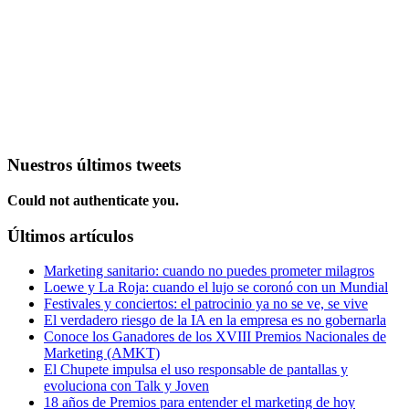
Nuestros últimos tweets
Could not authenticate you.
Últimos artículos
Marketing sanitario: cuando no puedes prometer milagros
Loewe y La Roja: cuando el lujo se coronó con un Mundial
Festivales y conciertos: el patrocinio ya no se ve, se vive
El verdadero riesgo de la IA en la empresa es no gobernarla
Conoce los Ganadores de los XVIII Premios Nacionales de
Marketing (AMKT)
El Chupete impulsa el uso responsable de pantallas y
evoluciona con Talk y Joven
18 años de Premios para entender el marketing de hoy