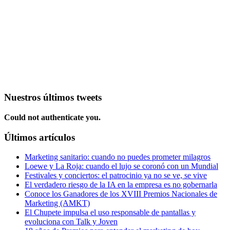
Nuestros últimos tweets
Could not authenticate you.
Últimos artículos
Marketing sanitario: cuando no puedes prometer milagros
Loewe y La Roja: cuando el lujo se coronó con un Mundial
Festivales y conciertos: el patrocinio ya no se ve, se vive
El verdadero riesgo de la IA en la empresa es no gobernarla
Conoce los Ganadores de los XVIII Premios Nacionales de
Marketing (AMKT)
El Chupete impulsa el uso responsable de pantallas y
evoluciona con Talk y Joven