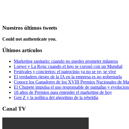
Nuestros últimos tweets
Could not authenticate you.
Últimos artículos
Marketing sanitario: cuando no puedes prometer milagros
Loewe y La Roja: cuando el lujo se coronó con un Mundial
Festivales y conciertos: el patrocinio ya no se ve, se vive
El verdadero riesgo de la IA en la empresa es no gobernarla
Conoce los Ganadores de los XVIII Premios Nacionales de 
El Chupete impulsa el uso responsable de pantallas y evolucio
18 años de Premios para entender el marketing de hoy
Gen Z y la política del algoritmo de la rebeldía
Canal TV