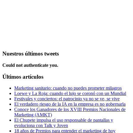
Nuestros últimos tweets
Could not authenticate you.
Últimos artículos
Marketing sanitario: cuando no puedes prometer milagros
Loewe y La Roja: cuando el lujo se coronó con un Mundial
Festivales y conciertos: el patrocinio ya no se ve, se vive
El verdadero riesgo de la IA en la empresa es no gobernarla
Conoce los Ganadores de los XVIII Premios Nacionales de
Marketing (AMKT)
El Chupete impulsa el uso responsable de pantallas y
evoluciona con Talk y Joven
18 años de Premios para entender el marketing de hoy