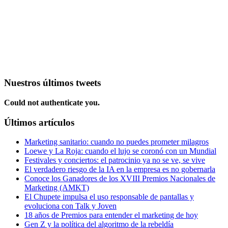
Nuestros últimos tweets
Could not authenticate you.
Últimos artículos
Marketing sanitario: cuando no puedes prometer milagros
Loewe y La Roja: cuando el lujo se coronó con un Mundial
Festivales y conciertos: el patrocinio ya no se ve, se vive
El verdadero riesgo de la IA en la empresa es no gobernarla
Conoce los Ganadores de los XVIII Premios Nacionales de
Marketing (AMKT)
El Chupete impulsa el uso responsable de pantallas y
evoluciona con Talk y Joven
18 años de Premios para entender el marketing de hoy
Gen Z y la política del algoritmo de la rebeldía