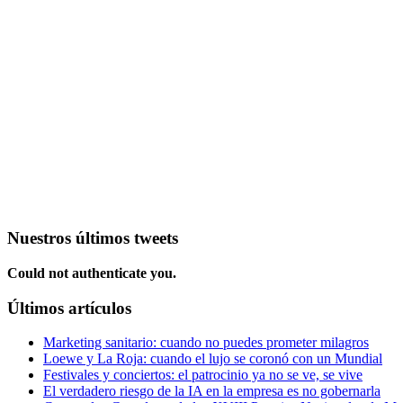
Nuestros últimos tweets
Could not authenticate you.
Últimos artículos
Marketing sanitario: cuando no puedes prometer milagros
Loewe y La Roja: cuando el lujo se coronó con un Mundial
Festivales y conciertos: el patrocinio ya no se ve, se vive
El verdadero riesgo de la IA en la empresa es no gobernarla