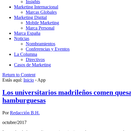
Insights
Marketing Internacional
Marcas Globales
Marketing Digital
Mobile Marketing
Marca Personal
Marca España
Noticias
Nombramientos
Conferencias y Eventos
La Columna
Directivos
Casos de Marketing
Return to Content
Estás aquí:
Inicio
›
App
Los universitarios madrileños comen quesar
hamburguesas
Por
Redacción B.H.
octubre/2017