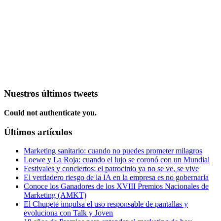
Nuestros últimos tweets
Could not authenticate you.
Últimos artículos
Marketing sanitario: cuando no puedes prometer milagros
Loewe y La Roja: cuando el lujo se coronó con un Mundial
Festivales y conciertos: el patrocinio ya no se ve, se vive
El verdadero riesgo de la IA en la empresa es no gobernarla
Conoce los Ganadores de los XVIII Premios Nacionales de
Marketing (AMKT)
El Chupete impulsa el uso responsable de pantallas y
evoluciona con Talk y Joven