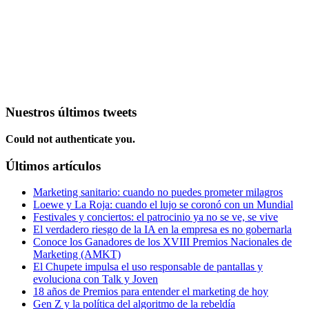
Nuestros últimos tweets
Could not authenticate you.
Últimos artículos
Marketing sanitario: cuando no puedes prometer milagros
Loewe y La Roja: cuando el lujo se coronó con un Mundial
Festivales y conciertos: el patrocinio ya no se ve, se vive
El verdadero riesgo de la IA en la empresa es no gobernarla
Conoce los Ganadores de los XVIII Premios Nacionales de
Marketing (AMKT)
El Chupete impulsa el uso responsable de pantallas y
evoluciona con Talk y Joven
18 años de Premios para entender el marketing de hoy
Gen Z y la política del algoritmo de la rebeldía