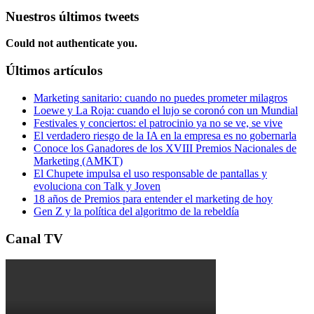
Nuestros últimos tweets
Could not authenticate you.
Últimos artículos
Marketing sanitario: cuando no puedes prometer milagros
Loewe y La Roja: cuando el lujo se coronó con un Mundial
Festivales y conciertos: el patrocinio ya no se ve, se vive
El verdadero riesgo de la IA en la empresa es no gobernarla
Conoce los Ganadores de los XVIII Premios Nacionales de
Marketing (AMKT)
El Chupete impulsa el uso responsable de pantallas y
evoluciona con Talk y Joven
18 años de Premios para entender el marketing de hoy
Gen Z y la política del algoritmo de la rebeldía
Canal TV