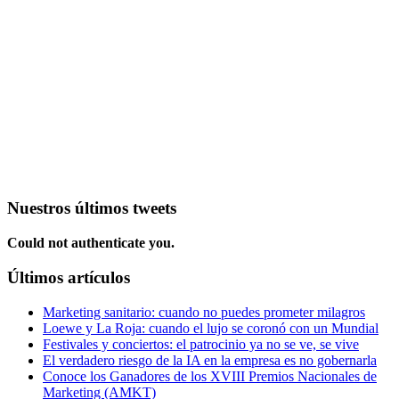
Nuestros últimos tweets
Could not authenticate you.
Últimos artículos
Marketing sanitario: cuando no puedes prometer milagros
Loewe y La Roja: cuando el lujo se coronó con un Mundial
Festivales y conciertos: el patrocinio ya no se ve, se vive
El verdadero riesgo de la IA en la empresa es no gobernarla
Conoce los Ganadores de los XVIII Premios Nacionales de
Marketing (AMKT)