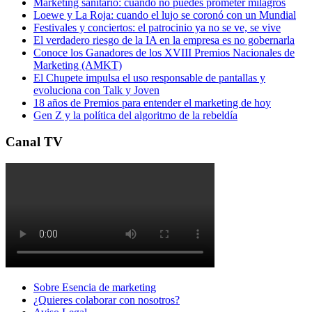
Marketing sanitario: cuando no puedes prometer milagros
Loewe y La Roja: cuando el lujo se coronó con un Mundial
Festivales y conciertos: el patrocinio ya no se ve, se vive
El verdadero riesgo de la IA en la empresa es no gobernarla
Conoce los Ganadores de los XVIII Premios Nacionales de
Marketing (AMKT)
El Chupete impulsa el uso responsable de pantallas y
evoluciona con Talk y Joven
18 años de Premios para entender el marketing de hoy
Gen Z y la política del algoritmo de la rebeldía
Canal TV
Sobre Esencia de marketing
¿Quieres colaborar con nosotros?