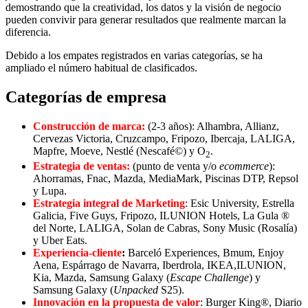
demostrando que la creatividad, los datos y la visión de negocio
pueden convivir para generar resultados que realmente marcan la
diferencia.
Debido a los empates registrados en varias categorías, se ha
ampliado el número habitual de clasificados.
Categorías de empresa
Construcción de marca:
(2-3 años): Alhambra, Allianz,
Cervezas Victoria, Cruzcampo, Fripozo, Ibercaja, LALIGA,
Mapfre, Moeve, Nestlé (Nescafé©) y O
.
2
Estrategia de ventas:
(punto de venta y/o
ecommerce
):
Ahorramas, Fnac, Mazda, MediaMark, Piscinas DTP, Repsol
y Lupa.
Estrategia integral de Marketing
: Esic University, Estrella
Galicia, Five Guys, Fripozo, ILUNION Hotels, La Gula ®
del Norte, LALIGA, Solan de Cabras, Sony Music (Rosalía)
y Uber Eats.
Experiencia-cliente
:
Barceló Experiences, Bmum, Enjoy
Aena, Espárrago de Navarra, Iberdrola, IKEA,ILUNION,
Kia, Mazda, Samsung Galaxy (
Escape Challenge
) y
Samsung Galaxy (
Unpacked
S25).
Innovación en la propuesta de valor
: Burger King®, Diario