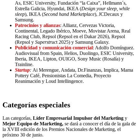
As, ESIC University, Fundación “la Caixa”, Hellmann´s,
Estrella Galicia, Hyundai, IKEA (
Design your sleep, while
sleep
), IKEA (
Second hand Marketplace
), JCDecaux y
Samsung.
Patrocinios y alianzas
: Allianz, Cervezas Victoria,
Continental, Legado Ibérico, Moeve, Movistar Arena, Real
Racing Club, Repsol (Repsol en el Dakar 2026), Repsol
(Repsol y
Superstruc
t 2025) y Samsung Galaxy.
Publicidad y comunicación comercial
: Adolfo Domínguez.
Audiovisual from Spain, Helios, Duolingo, ESIC University,
Iberia, IKEA, Lipton, OUIGO, Sony Music (Rosalía) y
Trainline.
Startup
:
Ai Merengue, Andata, Dr.Finanzas, Implica, Mama
Pottery Café, Pensionistas La Comedia, Proyecto
Reanimación y Loud Intellingence.
Categorías especiales
Las categorías,
Líder Empresarial Impulsor del Marketing
y
Mejor Equipo de Marketing,
se dará a conocer el día de la gala de
la XVIII edición de los Premios Nacionales de Marketing, el
próximo 30 de junio.