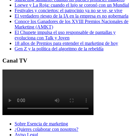
Loewe y La Roja: cuando el lujo se coronó con un Mundial
Festivales y conciertos: el patrocinio ya no se ve, se vive
El verdadero riesgo de la IA en la empresa es no gobernarla
Conoce los Ganadores de los XVIII Premios Nacionales de
Marketing (AMKT)
El Chupete impulsa el uso responsable de pantallas y
evoluciona con Talk y Joven
18 años de Premios para entender el marketing de hoy
Gen Z y la política del algoritmo de la rebeldía
Canal TV
Sobre Esencia de marketing
¿Quieres colaborar con nosotros?
Aviso Legal