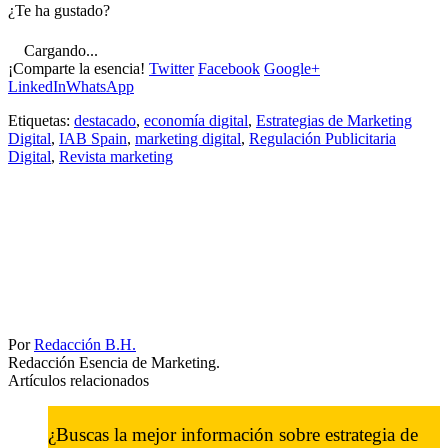
¿Te ha gustado?
Cargando...
¡Comparte la esencia!
Twitter
Facebook
Google+
LinkedIn
WhatsApp
Etiquetas:
destacado
,
economía digital
,
Estrategias de Marketing
Digital
,
IAB Spain
,
marketing digital
,
Regulación Publicitaria
Digital
,
Revista marketing
Por
Redacción B.H.
Redacción Esencia de Marketing.
Artículos relacionados
¿Buscas la mejor información sobre estrategia de