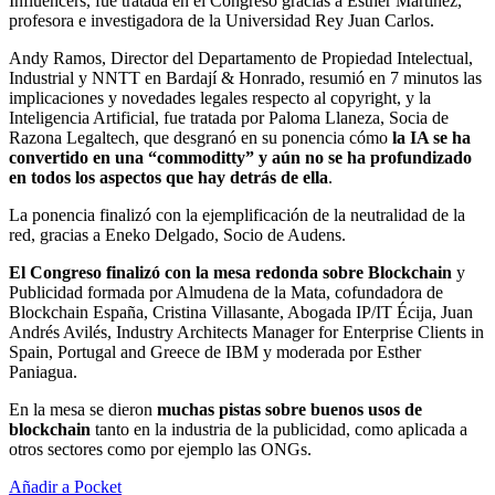
Influencers, fue tratada en el Congreso gracias a Esther Martínez,
profesora e investigadora de la Universidad Rey Juan Carlos.
Andy Ramos, Director del Departamento de Propiedad Intelectual,
Industrial y NNTT en Bardají & Honrado, resumió en 7 minutos las
implicaciones y novedades legales respecto al copyright, y la
Inteligencia Artificial, fue tratada por Paloma Llaneza, Socia de
Razona Legaltech, que desgranó en su ponencia cómo
la IA se ha
convertido en una “commoditty” y aún no se ha profundizado
en todos los aspectos que hay detrás de ella
.
La ponencia finalizó con la ejemplificación de la neutralidad de la
red, gracias a Eneko Delgado, Socio de Audens.
El Congreso finalizó con la mesa redonda sobre Blockchain
y
Publicidad formada por Almudena de la Mata, cofundadora de
Blockchain España, Cristina Villasante, Abogada IP/IT Écija, Juan
Andrés Avilés, Industry Architects Manager for Enterprise Clients in
Spain, Portugal and Greece de IBM y moderada por Esther
Paniagua.
En la mesa se dieron
muchas pistas sobre buenos usos de
blockchain
tanto en la industria de la publicidad, como aplicada a
otros sectores como por ejemplo las ONGs.
Añadir a Pocket