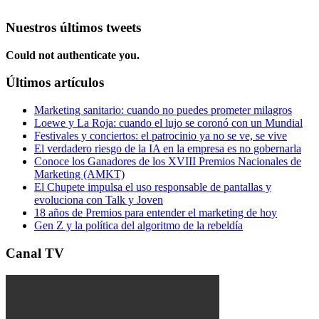
Nuestros últimos tweets
Could not authenticate you.
Últimos artículos
Marketing sanitario: cuando no puedes prometer milagros
Loewe y La Roja: cuando el lujo se coronó con un Mundial
Festivales y conciertos: el patrocinio ya no se ve, se vive
El verdadero riesgo de la IA en la empresa es no gobernarla
Conoce los Ganadores de los XVIII Premios Nacionales de
Marketing (AMKT)
El Chupete impulsa el uso responsable de pantallas y
evoluciona con Talk y Joven
18 años de Premios para entender el marketing de hoy
Gen Z y la política del algoritmo de la rebeldía
Canal TV