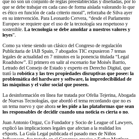
que no son un conjunto de reglas preestablecidas y diseñadas, por lo
que se debe trabajar en cada caso de forma aislada valorando lo que
es ético en función de cada criterio moral”, reforzaba de Silva ayer
en su intervención. Para Leonardo Cervera, “desde el Parlamento
Europeo se requiere que el uso de la tecnología sea respetuoso y
sostenible.
La tecnología se debe amoldar a nuestros valores y
leyes
”.
Como ya viene siendo un clásico del Congreso de regulación
Publicitaria de IAB Spain, 7 abogados TIC expusieron 7 temas
legales de actualidad en 7 minutos en la ponencia titulada “Legal
Roadshow”. El primero en salir al escenario fue Moisés Barrio,
Letrado del Consejo de Estado y experto en Derecho Digital, que
trató la
robótica y las tres propiedades disruptivas que posee: la
problemática del hardware y software, la impredecibilidad de
las máquinas y el valor social que poseen.
La desinformación en línea fue tratada por Ofelia Tejerina, Abogada
de Nuevas Tecnologías, que abordó el tema recordando que no es
un tema nuevo y que ahora
se les pide a las plataformas que sean
los responsables de decidir cuando una noticia es cierta o no
.
Juan Antonio Orgaz, Co Fundador y Socio de League of Lawyers,
explicó las implicaciones legales que afectan a la realidad los
eSports. La Guía Legal publicada el pasado mes de Niños