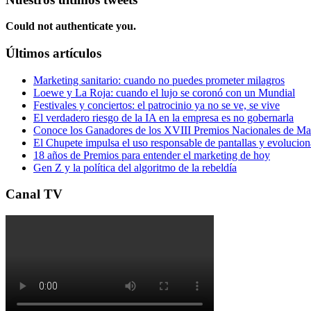
Could not authenticate you.
Últimos artículos
Marketing sanitario: cuando no puedes prometer milagros
Loewe y La Roja: cuando el lujo se coronó con un Mundial
Festivales y conciertos: el patrocinio ya no se ve, se vive
El verdadero riesgo de la IA en la empresa es no gobernarla
Conoce los Ganadores de los XVIII Premios Nacionales de 
El Chupete impulsa el uso responsable de pantallas y evolucio
18 años de Premios para entender el marketing de hoy
Gen Z y la política del algoritmo de la rebeldía
Canal TV