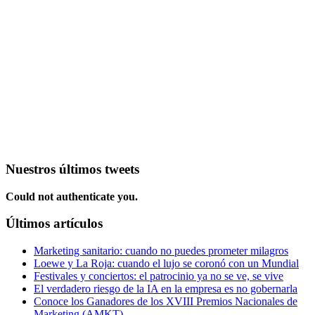
Nuestros últimos tweets
Could not authenticate you.
Últimos artículos
Marketing sanitario: cuando no puedes prometer milagros
Loewe y La Roja: cuando el lujo se coronó con un Mundial
Festivales y conciertos: el patrocinio ya no se ve, se vive
El verdadero riesgo de la IA en la empresa es no gobernarla
Conoce los Ganadores de los XVIII Premios Nacionales de
Marketing (AMKT)