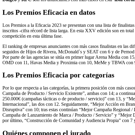
Los Premios Eficacia en datos
Los Premios a la Eficacia 2023 se presentan con una lista de finalist
inscritos -cifra récord de lista larga. En esta XXV edición son en tot
competición en esta última fase.
El ranking de empresas anunciantes con más casos finalistas en las di
seguidos de Hijos de Rivera, McDonald`s y SEAT con 6 y de Pernod 
Por parte de las agencias se sitúa en primer lugar Arena Media con 
OMD con 11, Havas Media y Proximia con 10, MeMe y TBWA con 
Los Premios Eficacia por categorías
Por lo que respecta a las categorías, la primera posición con más cas
Campaña de Producto / Servicio Existente”, ambas con 14; a continu
250.000€ (campañas tácticas o de producto / servicio)” con 13, y 
Internacional”, las dos con 12. Seguidamente, “Mejor Acción en Bran
Disruptiva” con 10; tras estas continúan “Mejor Campaña Regional /
Campaña de Lanzamiento de Marca / Producto / Servicio” y “Mejor D
por último, “Construcción de Comunidad y Audiencia Propia” con 
Quiénes componen el jurado