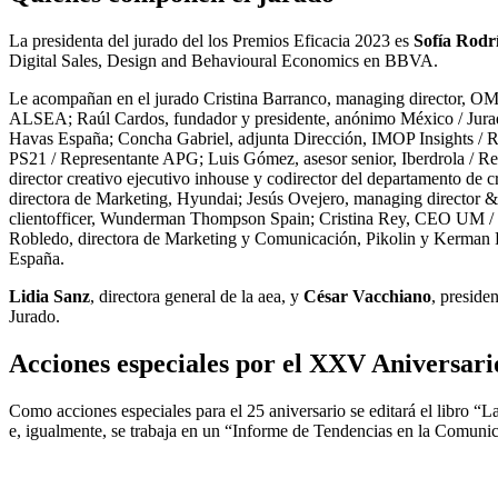
La presidenta del jurado del los Premios Eficacia 2023 es
Sofía Rodr
Digital Sales, Design and Behavioural Economics en BBVA.
Le acompañan en el jurado Cristina Barranco, managing director, OM
ALSEA; Raúl Cardos, fundador y presidente, anónimo México / Jura
Havas España; Concha Gabriel, adjunta Dirección, IMOP Insights / Re
PS21 / Representante APG; Luis Gómez, asesor senior, Iberdrola / R
director creativo ejecutivo inhouse y codirector del departamento de c
directora de Marketing, Hyundai; Jesús Ovejero, managing director & P
clientofficer, Wunderman Thompson Spain; Cristina Rey, CEO UM / 
Robledo, directora de Marketing y Comunicación, Pikolin y Kerma
España.
Lidia Sanz
, directora general de la aea, y
César Vacchiano
, presid
Jurado.
Acciones especiales por el XXV Aniversari
Como acciones especiales para el 25 aniversario se editará el libro “
e, igualmente, se trabaja en un “Informe de Tendencias en la Comun