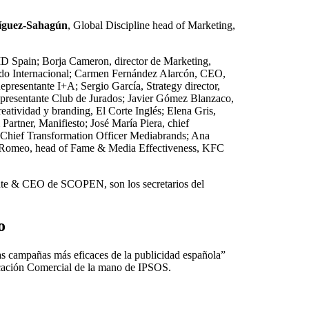
íguez-Sahagún
, Global Discipline head of Marketing,
D Spain; Borja Cameron, director de Marketing,
do Internacional; Carmen Fernández Alarcón, CEO,
presentante I+A; Sergio García, Strategy director,
epresentante Club de Jurados; Javier Gómez Blanzaco,
reatividad y branding, El Corte Inglés; Elena Gris,
artner, Manifiesto; José María Piera, chief
Chief Transformation Officer Mediabrands; Ana
n Romeo, head of Fame & Media Effectiveness, KFC
ente & CEO de SCOPEN, son los secretarios del
o
Las campañas más eficaces de la publicidad española”
icación Comercial de la mano de IPSOS.