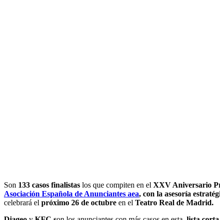
Son
133 casos finalistas
los que compiten en el
XXV Aniversario Pre
Asociación Española de Anunciantes aea
, con la asesoría estra
celebrará el
próximo 26 de octubre
en el
Teatro Real de Madrid.
Diageo
y
KFC
s
on los anunciantes con más casos en esta
lista corta