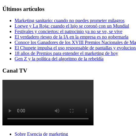
Últimos artículos
Marketing sanitario: cuando no puedes prometer milagros
Loewe y La Roja: cuando el lujo se coronó con un Mundial
Festivales y conciertos: el patrocinio ya no se ve, se vive
El verdadero riesgo de la IA en la empresa es no gobernarla
Conoce los Ganadores de los XVIII Premios Nacionales de 
El Chupete impulsa el uso responsable de pantallas y evolucio
18 años de Premios para entender el marketing de hoy
Gen Z y la política del algoritmo de la rebeldía
Canal TV
Sobre Esencia de marketing