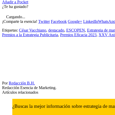
Añadir a Pocket
¿Te ha gustado?
Cargando...
¡Comparte la esencia!
Twitter
Facebook
Google+
LinkedIn
WhatsAp
Etiquetas:
César Vacchiano
,
destacado
,
ESCOPEN
,
Estrategia de ma
Premios a la Estrategia Publicitaria
,
Premios Eficacia 2023
,
XXV Anive
Por
Redacción B.H.
Redacción Esencia de Marketing.
Artículos relacionados
¿Buscas la mejor información sobre estrategia de ma