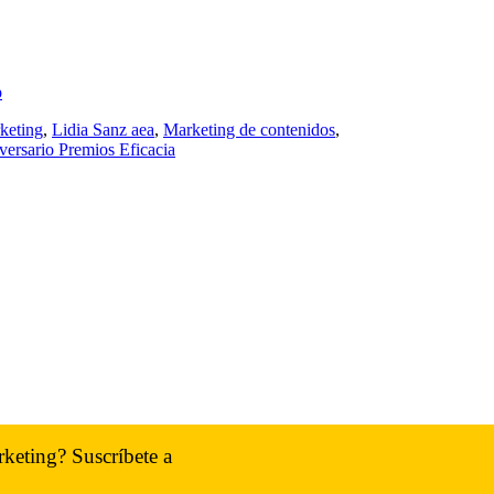
p
rketing
,
Lidia Sanz aea
,
Marketing de contenidos
,
rsario Premios Eficacia
rketing? Suscríbete a