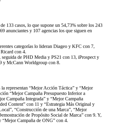
as de 133 casos, lo que supone un 54,73% sobre los 243
al 69 anunciantes y 107 agencias los que siguen en
ferentes categorías lo lideran Diageo y KFC con 7,
Ricard con 4.
15, seguida de PHD Media y PS21 con 13, iProspect y
9 y McCann Worldgroup con 8.
os la representan “Mejor Acción Táctica” y “Mejor
ación “Mejor Campaña Presupuesto Inferior a
“Mejor Campaña Integrada” y “Mejor Campaña
ded Content” con 11 y “Estrategia Más Original y
 Local”, “Construcción de una Marca”, “Mejor
emostración de Propósito Social de Marca” con 9. Y,
7 y “Mejor Campaña de ONG” con 4.