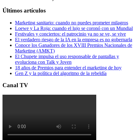
Últimos artículos
Marketing sanitario: cuando no puedes prometer milagros
Loewe y La Roja: cuando el lujo se coronó con un Mundial
Festivales y conciertos: el patrocinio ya no se ve, se vive
El verdadero riesgo de la IA en la empresa es no gobernarla
Conoce los Ganadores de los XVIII Premios Nacionales de
Marketing (AMKT)
El Chupete impulsa el uso responsable de pantallas y
evoluciona con Talk y Joven
18 años de Premios para entender el marketing de hoy
Gen Z y la política del algoritmo de la rebeldía
Canal TV