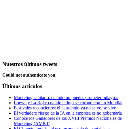
Nuestros últimos tweets
Could not authenticate you.
Últimos artículos
Marketing sanitario: cuando no puedes prometer milagros
Loewe y La Roja: cuando el lujo se coronó con un Mundial
Festivales y conciertos: el patrocinio ya no se ve, se vive
El verdadero riesgo de la IA en la empresa es no gobernarla
Conoce los Ganadores de los XVIII Premios Nacionales de
Marketing (AMKT)
El Chupete impulsa el uso responsable de pantallas y