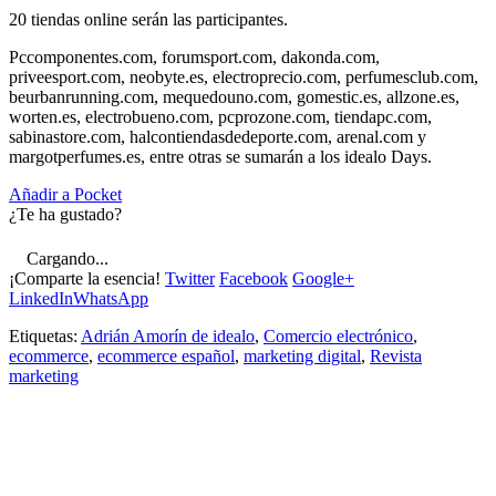
20 tiendas online serán las participantes.
Pccomponentes.com, forumsport.com, dakonda.com,
priveesport.com, neobyte.es, electroprecio.com, perfumesclub.com,
beurbanrunning.com, mequedouno.com, gomestic.es, allzone.es,
worten.es, electrobueno.com, pcprozone.com, tiendapc.com,
sabinastore.com, halcontiendasdedeporte.com, arenal.com y
margotperfumes.es, entre otras se sumarán a los idealo Days.
Añadir a Pocket
¿Te ha gustado?
Cargando...
¡Comparte la esencia!
Twitter
Facebook
Google+
LinkedIn
WhatsApp
Etiquetas:
Adrián Amorín de idealo
,
Comercio electrónico
,
ecommerce
,
ecommerce español
,
marketing digital
,
Revista
marketing