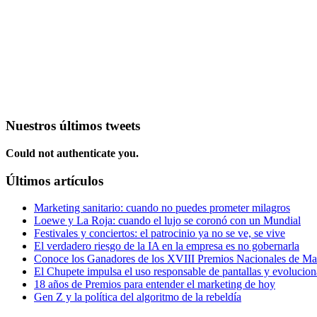
Nuestros últimos tweets
Could not authenticate you.
Últimos artículos
Marketing sanitario: cuando no puedes prometer milagros
Loewe y La Roja: cuando el lujo se coronó con un Mundial
Festivales y conciertos: el patrocinio ya no se ve, se vive
El verdadero riesgo de la IA en la empresa es no gobernarla
Conoce los Ganadores de los XVIII Premios Nacionales de 
El Chupete impulsa el uso responsable de pantallas y evolucio
18 años de Premios para entender el marketing de hoy
Gen Z y la política del algoritmo de la rebeldía