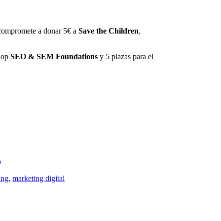
e compromete a donar 5€ a
Save the Children
,
shop
SEO & SEM Foundations
y 5 plazas para el
p
ing
,
marketing digital