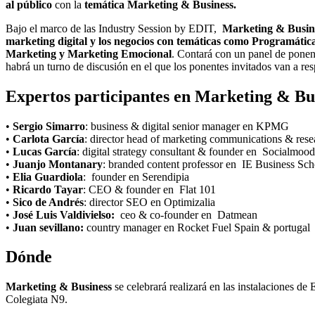
al público
con la
temática Marketing & Business.
Bajo el marco de las Industry Session by EDIT,
Marketing & Busin
marketing digital y los negocios con temáticas como Programá
Marketing y Marketing Emocional
. Contará con un panel de ponent
habrá un turno de discusión en el que los ponentes invitados van a res
Expertos participantes en Marketing & Bu
•
Sergio Simarro
: business & digital senior manager en KPMG
•
Carlota García
: director head of marketing communications & re
•
Lucas García
: digital strategy consultant & founder en Socialmood
•
Juanjo Montanary
: branded content professor en IE Business Sch
•
Elia Guardiola
: founder en Serendipia
•
Ricardo Tayar
: CEO & founder en Flat 101
•
Sico de Andrés
: director SEO en Optimizalia
•
José Luis Valdivielso:
ceo & co-founder en Datmean
•
Juan sevillano:
country manager en Rocket Fuel Spain & portugal
Dónde
Marketing & Business
se celebrará realizará en las instalaciones d
Colegiata N9.