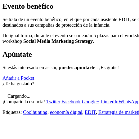
Evento benéfico
Se trata de un evento benéfico, en el que por cada asistente EDIT, s
destinados a sus campañas de protección de la infancia.
De igual forma, durante el evento se sortearán 5 plazas para el work
workshop
Social Media Marketing Strategy
.
Apúntate
Si estás interesado en asistir,
puedes apuntarte
. ¡Es gratis!
Añadir a Pocket
¿Te ha gustado?
Cargando...
¡Comparte la esencia!
Twitter
Facebook
Google+
LinkedIn
WhatsAp
Etiquetas:
Coolhunting
,
economía digital
,
EDIT
,
Estrategia de market