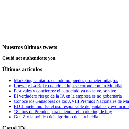
Nuestros últimos tweets
Could not authenticate you.
Últimos artículos
Marketing sanitario: cuando no puedes prometer milagros
Loewe y La Roja: cuando el lujo se coronó con un Mundial
Festivales y conciertos: el patrocinio ya no se ve, se vive
El verdadero riesgo de la IA en la empresa es no gobernarla
Conoce los Ganadores de los XVIII Premios Nacionales de 
El Chupete impulsa el uso responsable de pantallas y evolucio
18 años de Premios para entender el marketing de hoy
Gen Z y la política del algoritmo de la rebeldía
Canal TV