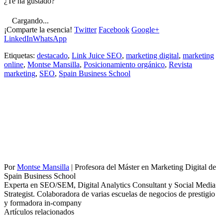
¿Te ha gustado?
Cargando...
¡Comparte la esencia!
Twitter
Facebook
Google+
LinkedIn
WhatsApp
Etiquetas:
destacado
,
Link Juice SEO
,
marketing digital
,
marketing
online
,
Montse Mansilla
,
Posicionamiento orgánico
,
Revista
marketing
,
SEO
,
Spain Business School
Por
Montse Mansilla
|
Profesora del Máster en Marketing Digital de
Spain Business School
Experta en SEO/SEM, Digital Analytics Consultant y Social Media
Strategist. Colaboradora de varias escuelas de negocios de prestigio
y formadora in-company
Artículos relacionados