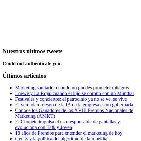
Nuestros últimos tweets
Could not authenticate you.
Últimos artículos
Marketing sanitario: cuando no puedes prometer milagros
Loewe y La Roja: cuando el lujo se coronó con un Mundial
Festivales y conciertos: el patrocinio ya no se ve, se vive
El verdadero riesgo de la IA en la empresa es no gobernarla
Conoce los Ganadores de los XVIII Premios Nacionales de
Marketing (AMKT)
El Chupete impulsa el uso responsable de pantallas y
evoluciona con Talk y Joven
18 años de Premios para entender el marketing de hoy
Gen Z y la política del algoritmo de la rebeldía