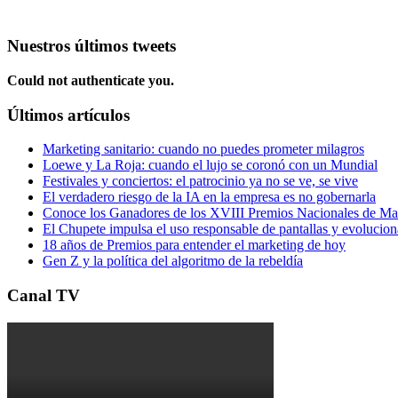
Nuestros últimos tweets
Could not authenticate you.
Últimos artículos
Marketing sanitario: cuando no puedes prometer milagros
Loewe y La Roja: cuando el lujo se coronó con un Mundial
Festivales y conciertos: el patrocinio ya no se ve, se vive
El verdadero riesgo de la IA en la empresa es no gobernarla
Conoce los Ganadores de los XVIII Premios Nacionales de 
El Chupete impulsa el uso responsable de pantallas y evolucio
18 años de Premios para entender el marketing de hoy
Gen Z y la política del algoritmo de la rebeldía
Canal TV