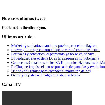
Nuestros últimos tweets
Could not authenticate you.
Últimos artículos
Marketing sanitario: cuando no puedes prometer milagros
Loewe y La Roja: cuando el lujo se coronó con un Mundial
Festivales y conciertos: el patrocinio ya no se ve, se vive
El verdadero riesgo de la IA en la empresa es no gobernarla
Conoce los Ganadores de los XVIII Premios Nacionales de 
El Chupete impulsa el uso responsable de pantallas y evolucio
18 años de Premios para entender el marketing de hoy
Gen Z y la política del algoritmo de la rebeldía
Canal TV