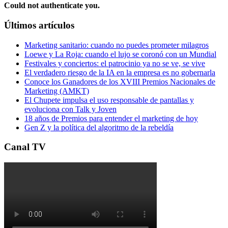
Could not authenticate you.
Últimos artículos
Marketing sanitario: cuando no puedes prometer milagros
Loewe y La Roja: cuando el lujo se coronó con un Mundial
Festivales y conciertos: el patrocinio ya no se ve, se vive
El verdadero riesgo de la IA en la empresa es no gobernarla
Conoce los Ganadores de los XVIII Premios Nacionales de
Marketing (AMKT)
El Chupete impulsa el uso responsable de pantallas y
evoluciona con Talk y Joven
18 años de Premios para entender el marketing de hoy
Gen Z y la política del algoritmo de la rebeldía
Canal TV