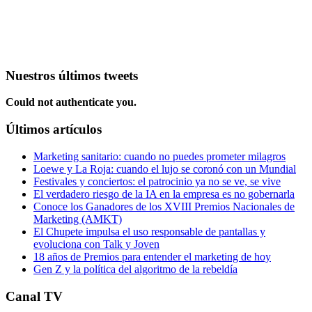
Nuestros últimos tweets
Could not authenticate you.
Últimos artículos
Marketing sanitario: cuando no puedes prometer milagros
Loewe y La Roja: cuando el lujo se coronó con un Mundial
Festivales y conciertos: el patrocinio ya no se ve, se vive
El verdadero riesgo de la IA en la empresa es no gobernarla
Conoce los Ganadores de los XVIII Premios Nacionales de
Marketing (AMKT)
El Chupete impulsa el uso responsable de pantallas y
evoluciona con Talk y Joven
18 años de Premios para entender el marketing de hoy
Gen Z y la política del algoritmo de la rebeldía
Canal TV