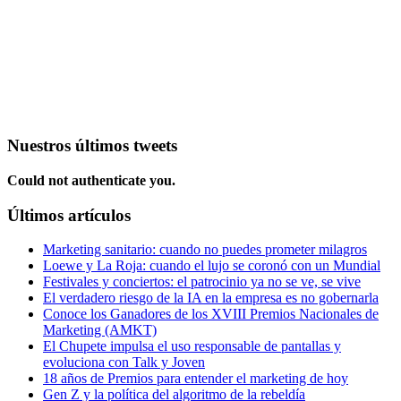
Nuestros últimos tweets
Could not authenticate you.
Últimos artículos
Marketing sanitario: cuando no puedes prometer milagros
Loewe y La Roja: cuando el lujo se coronó con un Mundial
Festivales y conciertos: el patrocinio ya no se ve, se vive
El verdadero riesgo de la IA en la empresa es no gobernarla
Conoce los Ganadores de los XVIII Premios Nacionales de
Marketing (AMKT)
El Chupete impulsa el uso responsable de pantallas y
evoluciona con Talk y Joven
18 años de Premios para entender el marketing de hoy
Gen Z y la política del algoritmo de la rebeldía