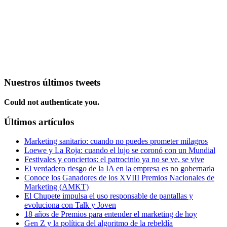
Nuestros últimos tweets
Could not authenticate you.
Últimos artículos
Marketing sanitario: cuando no puedes prometer milagros
Loewe y La Roja: cuando el lujo se coronó con un Mundial
Festivales y conciertos: el patrocinio ya no se ve, se vive
El verdadero riesgo de la IA en la empresa es no gobernarla
Conoce los Ganadores de los XVIII Premios Nacionales de
Marketing (AMKT)
El Chupete impulsa el uso responsable de pantallas y
evoluciona con Talk y Joven
18 años de Premios para entender el marketing de hoy
Gen Z y la política del algoritmo de la rebeldía