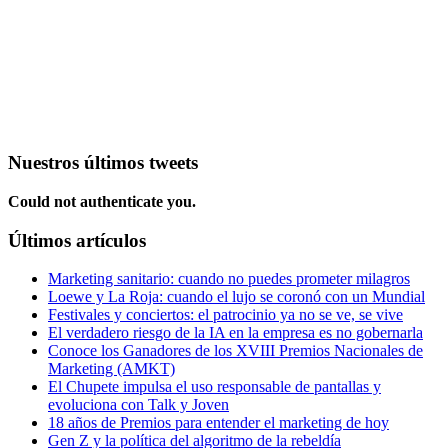
Nuestros últimos tweets
Could not authenticate you.
Últimos artículos
Marketing sanitario: cuando no puedes prometer milagros
Loewe y La Roja: cuando el lujo se coronó con un Mundial
Festivales y conciertos: el patrocinio ya no se ve, se vive
El verdadero riesgo de la IA en la empresa es no gobernarla
Conoce los Ganadores de los XVIII Premios Nacionales de
Marketing (AMKT)
El Chupete impulsa el uso responsable de pantallas y
evoluciona con Talk y Joven
18 años de Premios para entender el marketing de hoy
Gen Z y la política del algoritmo de la rebeldía