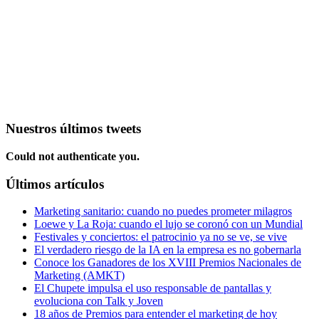
Nuestros últimos tweets
Could not authenticate you.
Últimos artículos
Marketing sanitario: cuando no puedes prometer milagros
Loewe y La Roja: cuando el lujo se coronó con un Mundial
Festivales y conciertos: el patrocinio ya no se ve, se vive
El verdadero riesgo de la IA en la empresa es no gobernarla
Conoce los Ganadores de los XVIII Premios Nacionales de
Marketing (AMKT)
El Chupete impulsa el uso responsable de pantallas y
evoluciona con Talk y Joven
18 años de Premios para entender el marketing de hoy