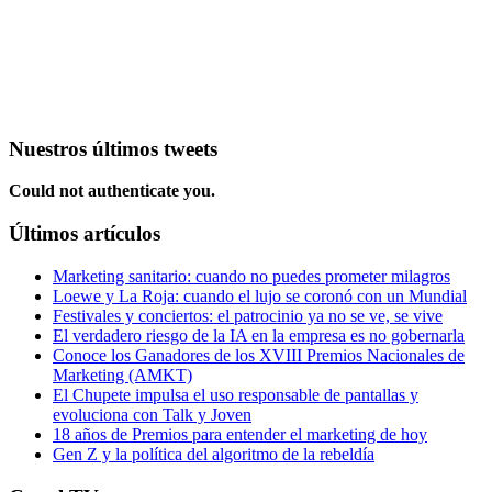
Nuestros últimos tweets
Could not authenticate you.
Últimos artículos
Marketing sanitario: cuando no puedes prometer milagros
Loewe y La Roja: cuando el lujo se coronó con un Mundial
Festivales y conciertos: el patrocinio ya no se ve, se vive
El verdadero riesgo de la IA en la empresa es no gobernarla
Conoce los Ganadores de los XVIII Premios Nacionales de
Marketing (AMKT)
El Chupete impulsa el uso responsable de pantallas y
evoluciona con Talk y Joven
18 años de Premios para entender el marketing de hoy
Gen Z y la política del algoritmo de la rebeldía