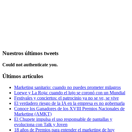
Nuestros últimos tweets
Could not authenticate you.
Últimos artículos
Marketing sanitario: cuando no puedes prometer milagros
Loewe y La Roja: cuando el lujo se coronó con un Mundial
Festivales y conciertos: el patrocinio ya no se ve, se vive
El verdadero riesgo de la IA en la empresa es no gobernarla
Conoce los Ganadores de los XVIII Premios Nacionales de
Marketing (AMKT)
El Chupete impulsa el uso responsable de pantallas y
evoluciona con Talk y Joven
18 años de Premios para entender el marketing de hoy