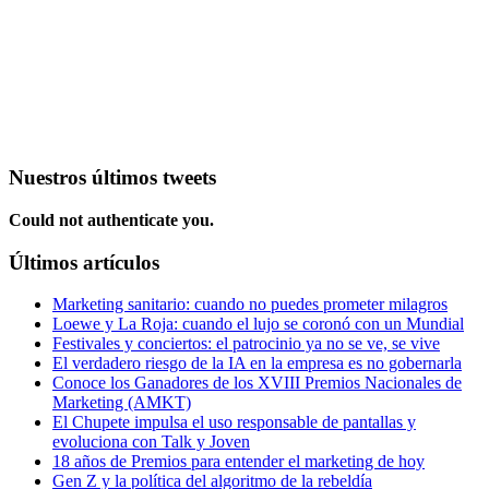
Nuestros últimos tweets
Could not authenticate you.
Últimos artículos
Marketing sanitario: cuando no puedes prometer milagros
Loewe y La Roja: cuando el lujo se coronó con un Mundial
Festivales y conciertos: el patrocinio ya no se ve, se vive
El verdadero riesgo de la IA en la empresa es no gobernarla
Conoce los Ganadores de los XVIII Premios Nacionales de
Marketing (AMKT)
El Chupete impulsa el uso responsable de pantallas y
evoluciona con Talk y Joven
18 años de Premios para entender el marketing de hoy
Gen Z y la política del algoritmo de la rebeldía