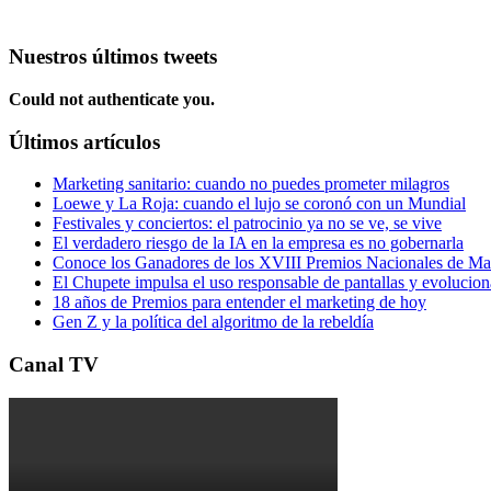
Nuestros últimos tweets
Could not authenticate you.
Últimos artículos
Marketing sanitario: cuando no puedes prometer milagros
Loewe y La Roja: cuando el lujo se coronó con un Mundial
Festivales y conciertos: el patrocinio ya no se ve, se vive
El verdadero riesgo de la IA en la empresa es no gobernarla
Conoce los Ganadores de los XVIII Premios Nacionales de 
El Chupete impulsa el uso responsable de pantallas y evolucio
18 años de Premios para entender el marketing de hoy
Gen Z y la política del algoritmo de la rebeldía
Canal TV