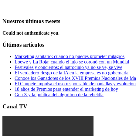
Nuestros últimos tweets
Could not authenticate you.
Últimos artículos
Marketing sanitario: cuando no puedes prometer milagros
Loewe y La Roja: cuando el lujo se coronó con un Mundial
Festivales y conciertos: el patrocinio ya no se ve, se vive
El verdadero riesgo de la IA en la empresa es no gobernarla
Conoce los Ganadores de los XVIII Premios Nacionales de 
El Chupete impulsa el uso responsable de pantallas y evolucio
18 años de Premios para entender el marketing de hoy
Gen Z y la política del algoritmo de la rebeldía
Canal TV