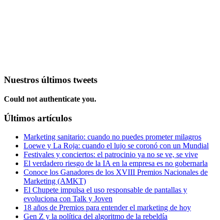
Nuestros últimos tweets
Could not authenticate you.
Últimos artículos
Marketing sanitario: cuando no puedes prometer milagros
Loewe y La Roja: cuando el lujo se coronó con un Mundial
Festivales y conciertos: el patrocinio ya no se ve, se vive
El verdadero riesgo de la IA en la empresa es no gobernarla
Conoce los Ganadores de los XVIII Premios Nacionales de
Marketing (AMKT)
El Chupete impulsa el uso responsable de pantallas y
evoluciona con Talk y Joven
18 años de Premios para entender el marketing de hoy
Gen Z y la política del algoritmo de la rebeldía