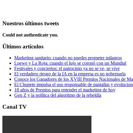
Nuestros últimos tweets
Could not authenticate you.
Últimos artículos
Marketing sanitario: cuando no puedes prometer milagros
Loewe y La Roja: cuando el lujo se coronó con un Mundial
Festivales y conciertos: el patrocinio ya no se ve, se vive
El verdadero riesgo de la IA en la empresa es no gobernarla
Conoce los Ganadores de los XVIII Premios Nacionales de 
El Chupete impulsa el uso responsable de pantallas y evolucio
18 años de Premios para entender el marketing de hoy
Gen Z y la política del algoritmo de la rebeldía
Canal TV