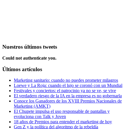
Nuestros últimos tweets
Could not authenticate you.
Últimos artículos
Marketing sanitario: cuando no puedes prometer milagros
Loewe y La Roja: cuando el lujo se coronó con un Mundial
Festivales y conciertos: el patrocinio ya no se ve, se vive
El verdadero riesgo de la IA en la empresa es no gobernarla
Conoce los Ganadores de los XVIII Premios Nacionales de
Marketing (AMKT)
El Chupete impulsa el uso responsable de pantallas y
evoluciona con Talk y Joven
18 años de Premios para entender el marketing de hoy
Gen Z y la política del algoritmo de la rebeldía