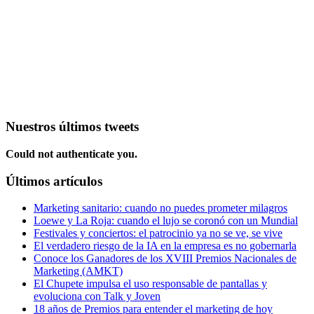
Nuestros últimos tweets
Could not authenticate you.
Últimos artículos
Marketing sanitario: cuando no puedes prometer milagros
Loewe y La Roja: cuando el lujo se coronó con un Mundial
Festivales y conciertos: el patrocinio ya no se ve, se vive
El verdadero riesgo de la IA en la empresa es no gobernarla
Conoce los Ganadores de los XVIII Premios Nacionales de
Marketing (AMKT)
El Chupete impulsa el uso responsable de pantallas y
evoluciona con Talk y Joven
18 años de Premios para entender el marketing de hoy