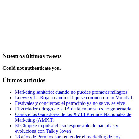
Nuestros últimos tweets
Could not authenticate you.
Últimos artículos
Marketing sanitario: cuando no puedes prometer milagros
Loewe y La Roja: cuando el lujo se coronó con un Mundial
Festivales y conciertos: el patrocinio ya no se ve, se vive
El verdadero riesgo de la IA en la empresa es no gobernarla
Conoce los Ganadores de los XVIII Premios Nacionales de
Marketing (AMKT)
El Chupete impulsa el uso responsable de pantallas y
evoluciona con Talk y Joven
18 años de Premios para entender el marketing de hoy